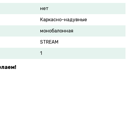
нет
Каркасно-надувные
монобалонная
STREAM
1
елаем!