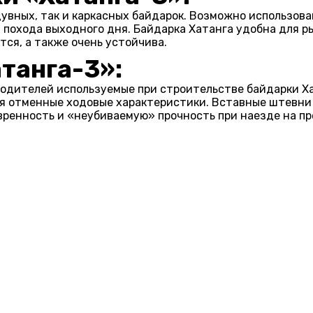
дувных, так и каркасных байдарок. Возможно использова
я похода выходного дня. Байдарка Хатанга удобна для
тся, а также очень устойчива.
танга-3»:
одителей используемые при строительстве байдарки Ха
ся отменные ходовые характеристики. Вставные штевни
енность и «неубиваемую» прочность при наезде на преп